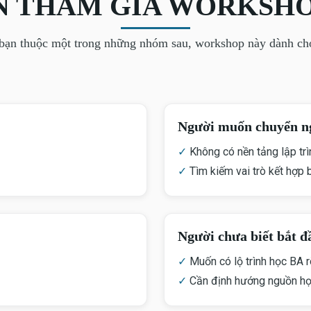
N THAM GIA WORKSH
bạn thuộc một trong những nhóm sau, workshop này dành ch
Người muốn chuyển n
✓
Không có nền tảng lập tr
✓
Tìm kiếm vai trò kết hợp 
Người chưa biết bắt đ
✓
Muốn có lộ trình học BA 
✓
Cần định hướng nguồn học