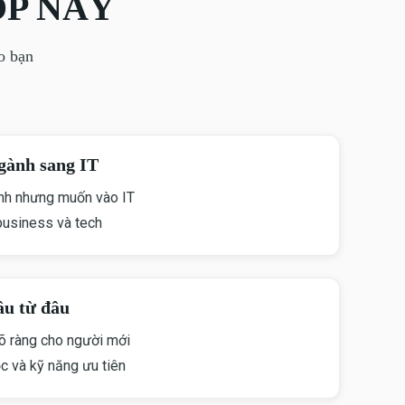
OP NÀY
o bạn
gành sang IT
ình nhưng muốn vào IT
business và tech
ầu từ đâu
rõ ràng cho người mới
 và kỹ năng ưu tiên