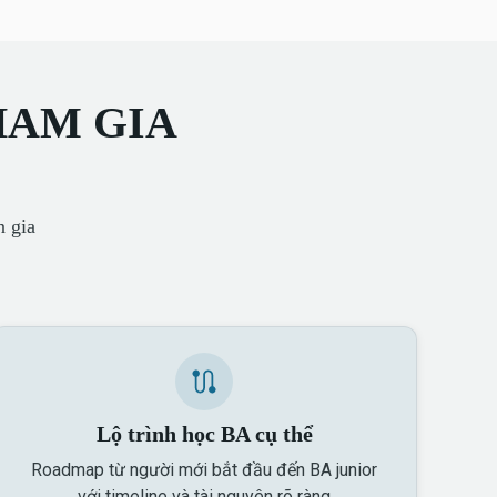
HAM GIA
n gia
Lộ trình học BA cụ thể
Roadmap từ người mới bắt đầu đến BA junior
với timeline và tài nguyên rõ ràng