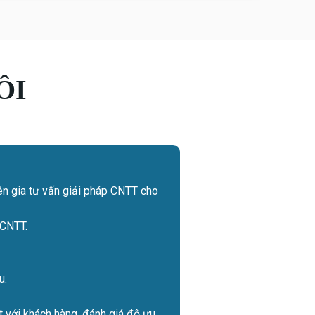
ÔI
ên gia tư vấn giải pháp CNTT cho
 CNTT.
u.
t với khách hàng, đánh giá độ ưu